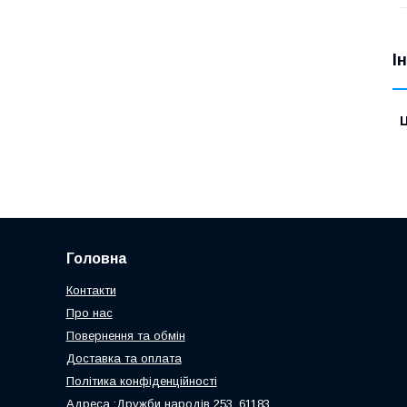
І
Ц
Головна
Контакти
Про нас
Повернення та обмін
Доставка та оплата
Політика конфіденційності
Адреса :Дружби народів 253, 61183,