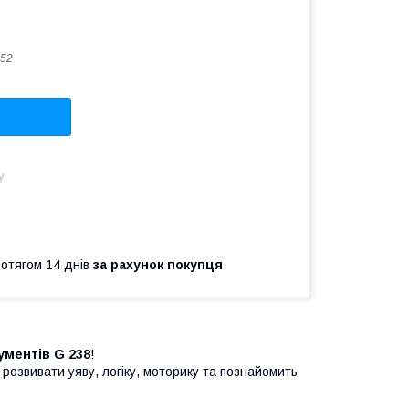
52
у
ротягом 14 днів
за рахунок покупця
ументів G 238
!
озвивати уяву, логіку, моторику та познайомить