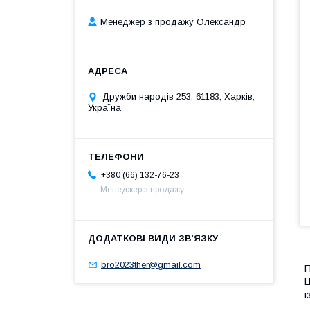
Менеджер з продажу Олександр
Дружби народів 253, 61183, Харків,
Україна
+380 (66) 132-76-23
Менеджер з продажу
bro2023ther@gmail.com
П
Ц
і