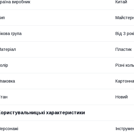
раїна виробник
Китай
ип
Майстерн
ікова група
Від 3 рок
атеріал
Пластик
олір
Різні кол
паковка
Картонна
Стан
Новий
Користувальницькі характеристики
ерсонажі
Інструме