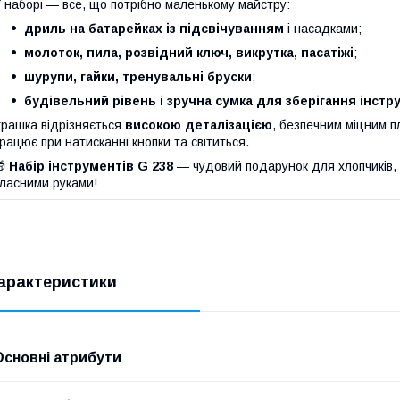
 наборі — все, що потрібно маленькому майстру:
дриль на батарейках із підсвічуванням
і насадками;
молоток, пила, розвідний ключ, викрутка, пасатіжі
;
шурупи, гайки, тренувальні бруски
;
будівельний рівень і зручна сумка для зберігання інстр
грашка відрізняється
високою деталізацією
, безпечним міцним 
рацює при натисканні кнопки та світиться.
🎁
Набір інструментів G 238
— чудовий подарунок для хлопчиків, 
ласними руками!
арактеристики
Основні атрибути