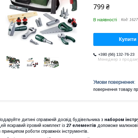
799 ₴
В наявності
Код:
1627
Купити
+380 (66) 132-76-23
Менеджер з продаж
повернення товару п
одаруйте дитині справжній досвід будівельника з
набором інстр
ей яскравий ігровий комплект із
27 елементів
допоможе малюкові р
з принципом роботи справжніх інструментів.