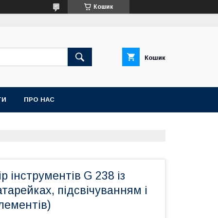
Кошик
Кошик
ТИ
ПРО НАС
р інструментів G 238 із
тарейках, підсвічуванням і
лементів)