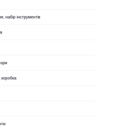
я, набір інструментів
ів
ьори
 коробка
нти