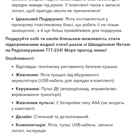
зарядки завжди під рукою. У комплекті також є запасні
лопаті, щоб пригоди ніколи не припинялися!
Ідеальний Подарунок:
Яхта поставляється у
прозорому пластиковому боксі, що робить її не тільки
захищеною, а й ще більш привабливою для подарунка.
Подаруйте собі та своїм близьким можливість стати
підкорювачами водної стихії разом зі Швидкісною Яхтою
на Радіокеруванні 777-214! Море пригод чекає!
Особливості:
Відповідає технічному регламенту безпеки іграшок.
Живлення:
Яхта працює від вбудованого
акумулятора (USB-кабель для зарядки в комплекті).
Керування:
Пульт ДК (вперед/назад, вправо/вліво,
вирівнювання траєкторії)
Живлення пульта:
2 батарейки типу ААА (не входять
у комплект).
Дизайн:
Стильний та деталізований.
Комплектація:
Яхта, пульт, USB-кабель, запасні
лопаті, інструкція.