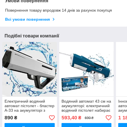
Умови повернення
Повернення товару впродовж 14 днів за рахунок покупця
Всі умови повернення
Подібні товари компанії
Електричний водяний
Водяний автомат 43 см на
Інно
автомат пістолет - бластер
акумуляторі: електричний
авто
А-33 на акумуляторі з
водяний пістолет набирає
акум
автоматичним
води
авт
890
593,40
1 1
₴
₴
690 ₴
всмоктуванням води
води
білий, 42 см