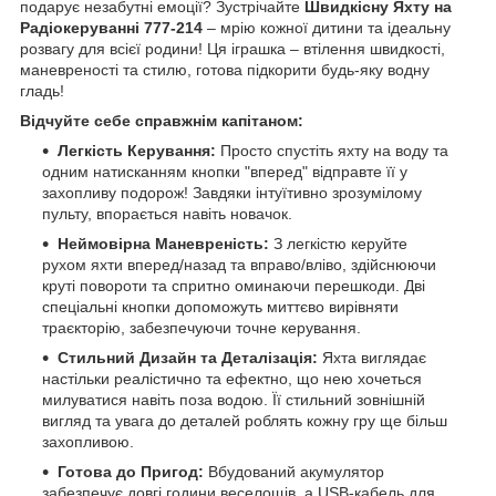
подарує незабутні емоції? Зустрічайте
Швидкісну Яхту на
Радіокеруванні 777-214
– мрію кожної дитини та ідеальну
розвагу для всієї родини! Ця іграшка – втілення швидкості,
маневреності та стилю, готова підкорити будь-яку водну
гладь!
Відчуйте себе справжнім капітаном:
Легкість Керування:
Просто спустіть яхту на воду та
одним натисканням кнопки "вперед" відправте її у
захопливу подорож! Завдяки інтуїтивно зрозумілому
пульту, впорається навіть новачок.
Неймовірна Маневреність:
З легкістю керуйте
рухом яхти вперед/назад та вправо/вліво, здійснюючи
круті повороти та спритно оминаючи перешкоди. Дві
спеціальні кнопки допоможуть миттєво вирівняти
траєкторію, забезпечуючи точне керування.
Стильний Дизайн та Деталізація:
Яхта виглядає
настільки реалістично та ефектно, що нею хочеться
милуватися навіть поза водою. Її стильний зовнішній
вигляд та увага до деталей роблять кожну гру ще більш
захопливою.
Готова до Пригод:
Вбудований акумулятор
забезпечує довгі години веселощів, а USB-кабель для