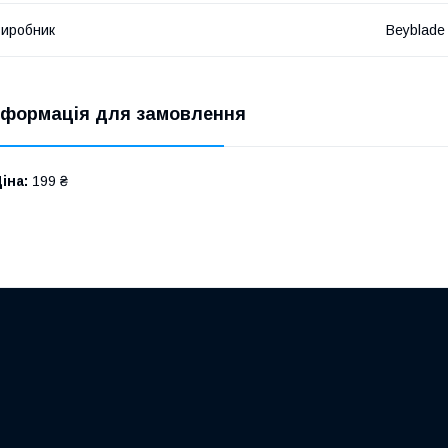
иробник
Beyblade
нформація для замовлення
іна:
199 ₴