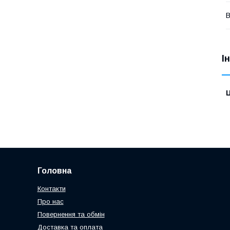
В
І
Ц
Головна
Контакти
Про нас
Повернення та обмін
Доставка та оплата