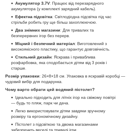
Акумулятор 3.7V
: Працює від перезарядного
акумулятора (у комплекті зарядний кабель).
Ефектна підсвітка
: Світлодіодна підсвітка під час
стрільби робить гру ще більш захоплюючою.
Два знімних магазини
: Для тривалих та
безперервних ігор без перерв.
Міцний і безпечний матеріал
: Виготовлений з
високоякісного пластику, що гарантує довговічність.
Стильний дизайн
: Яскрава і приваблива
розфарбовка, яка сподобається дітям від 3 років і
старше.
Розмір упаковки
: 26×8×18 см. Упаковка в яскравій коробці —
чудовий вибір для подарунка.
Чому варто обрати цей водяний пістолет?
Ідеально підходить для літніх ігор на свіжому повітрі
— будь то пляж, парк чи дача.
Легко використовувати дітям завдяки зручному
розміру та ергономічному дизайну.
Пістолет з підсвіткою та двома магазинами
забезпечить веселі та тривалі ігри.