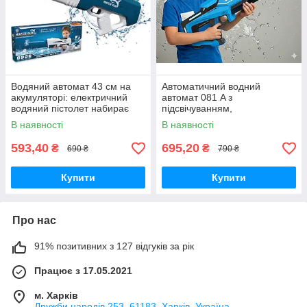
Водяний автомат 43 см на
Автоматичний водний
акумуляторі: електричний
автомат 081 A з
водяний пістолет набирає
підсвічуванням,
води
акумулятором 3.7 V та
В наявності
В наявності
функцією закачування води
(синій колір, довжина 42 см)
593,40
695,20
₴
₴
690 ₴
790 ₴
Купити
Купити
Про нас
91% позитивних з 127 відгуків за рік
Працює з 17.05.2021
м. Харків
Дружби народів 253, 61183, Харків, Україна