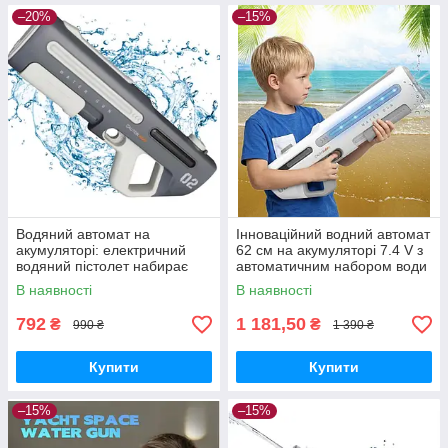
–20%
–15%
Водяний автомат на
Інноваційний водний автомат
акумуляторі: електричний
62 см на акумуляторі 7.4 V з
водяний пістолет набирає
автоматичним набором води
воду з підсвічуванням
та LED-підсвіткою
В наявності
В наявності
792
1 181,50
₴
₴
990 ₴
1 390 ₴
Купити
Купити
–15%
–15%