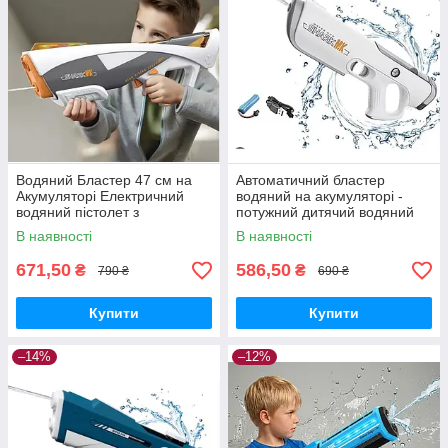
Водяний Бластер 47 см на
Автоматичний бластер
Акумуляторі Електричний
водяний на акумуляторі -
водяний пістолет з
потужний дитячий водяний
автоматичним насосом для
пістолет. з водопоглинанням
В наявності
В наявності
дітей
671,50
586,50
₴
₴
790 ₴
690 ₴
Купити
Купити
–14%
–12%