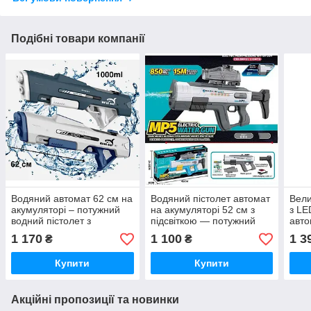
Подібні товари компанії
Водяний автомат 62 см на
Водяний пістолет автомат
Вели
акумуляторі – потужний
на акумуляторі 52 см з
з LE
водний пістолет з
підсвіткою — потужний
авто
підсвічуванням, водний
водний бластер для дітей
7.4V
1 170
1 100
1 3
₴
₴
бластер для дітей
на літо
воду
Купити
Купити
Акційні пропозиції та новинки