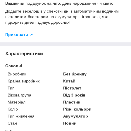
Відмінний подарунок на літо, день народження чи свято.
Додайте веселощів у спекотні дні з автоматичним водяним
пістолетом-бластером на акумуляторі - іграшкою, яка
підкорить дітей і здивує дорослих!
Приховати
Характеристики
Основні
Виробник
Без бренду
Країна виробник
Китай
Тип
Пістолет
Вікова група
Від 3 років
Матеріал
Пластик
Колір
Різні кольори
Тип живлення
Акумулятор
Стан
Новий