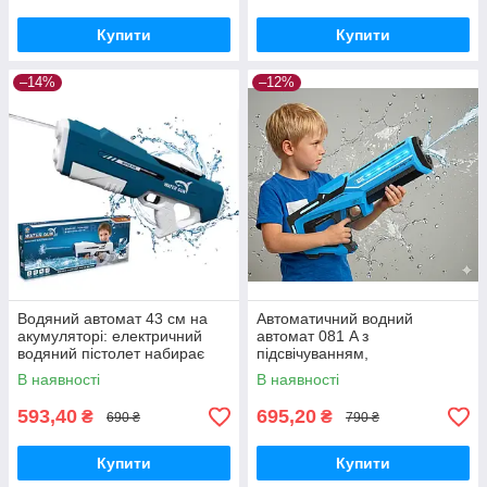
Купити
Купити
–14%
–12%
Водяний автомат 43 см на
Автоматичний водний
акумуляторі: електричний
автомат 081 A з
водяний пістолет набирає
підсвічуванням,
води
акумулятором 3.7 V та
В наявності
В наявності
функцією закачування води
(синій колір, довжина 42 см)
593,40
695,20
₴
₴
690 ₴
790 ₴
Купити
Купити