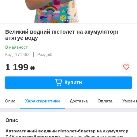
Великий водний пістолет на акумуляторі
втягує воду
В наявності
Код: 171862
Роздріб
1 199
₴
Купити
Опис
Характеристики
Доставка
Оплата
Умови 
Опис
Автоматичний водяний пістолет-бластер на акумуляторі
7,4V з автозабором води
– ідеальна зброя для яскравих