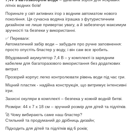
літніх водних боїв!
Пориньте у світ активних ігор з водним автоматом нового
покоління. Ця сучасна водяна іграшка з футуристичним
дизайном не лише привертає увагу, а й забезпечує максимум
зручності та безпеки у використанні.
✅ Переваги:
Автоматичний забір води – забудьте про ручне заповнення:
просто опустіть бластер у воду, і він сам все зробить.
Вбудований акумулятор 7,4 В – у комплекті із зарядним
кабелем для багаторазового використання без додаткових
витрат.
Прозорий корпус легко контролювати рівень води під час гри.
Міцний пластик - надійна конструкція, що витримує інтенсивні
ігри.
Захисні окуляри в комплекті – безпека у кожній водній битві.
Розміри: 44 х 7 х 18 см – зручний розмір для дітей та підлітків.
🚀 Чому вибирають саме наш бластер?
Стильний та продуманий до дрібниць дизайн;
Підходить для дітей та підлітків від 6 років;