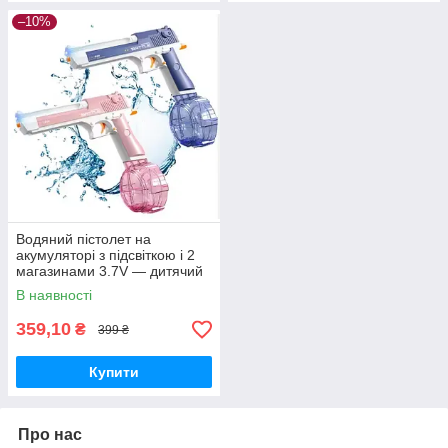
–10%
Водяний пістолет на
акумуляторі з підсвіткою і 2
магазинами 3.7V — дитячий
водний автомат 20.5 см
В наявності
359,10
₴
399 ₴
Купити
Про нас