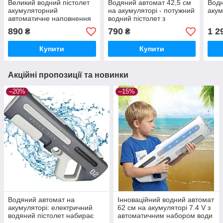
Великий водний пістолет
Водяний автомат 42,5 см
Водн
акумуляторний
на акумуляторі - потужний
акум
автоматичне наповнення
водний пістолет з
водою 55 см
підсвічуванням, водний
890
790
1 2
₴
₴
бластер для дітей
Купити
Купити
Акційні пропозиції та новинки
–20%
–15%
Водяний автомат на
Інноваційний водний автомат
акумуляторі: електричний
62 см на акумуляторі 7.4 V з
водяний пістолет набирає
автоматичним набором води