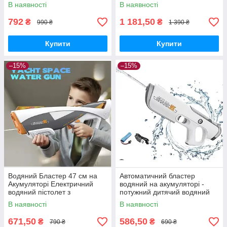
воду з підсвічуванням
та LED-підсвіткою
В наявності
В наявності
792
1 181,50
₴
₴
990 ₴
1 390 ₴
Купити
Купити
–15%
–15%
Водяний Бластер 47 см на
Автоматичний бластер
Акумуляторі Електричний
водяний на акумуляторі -
водяний пістолет з
потужний дитячий водяний
автоматичним насосом для
пістолет. з водопоглинанням
В наявності
В наявності
дітей
671,50
586,50
₴
₴
790 ₴
690 ₴