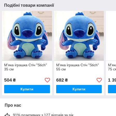
Подібні товари компанії
М'яка іграшка Стіч "Stich"
М'яка іграшка Стіч "Stich"
М'як
35 см
55 см
75 с
504
682
1 3
₴
₴
Купити
Купити
Про нас
91% позитивних з 127 відгуків за рік