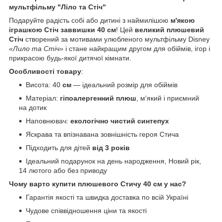
мультфільму "Ліло та Стіч"
Подаруйте радість собі або дитині з наймилішою
м'якою
іграшкою Стіч заввишки 40 см
! Цей
великий плюшевий
Стіч
створений за мотивами улюбленого мультфільму Disney
«Лило та Стіч»
і стане найкращим другом для обіймів, ігор і
прикрасою будь-якої дитячої кімнати.
Особливості товару
:
Висота: 40
см
— ідеальний розмір для обіймів
Матеріал:
гіпоалергенний плюш
, м'який і приємний
на дотик
Наповнювач:
екологічно чистий синтепух
Яскрава та впізнавана зовнішність героя Стича
Підходить для дітей
від 3 років
Ідеальний подарунок на день народження, Новий рік,
14 лютого або без приводу
Чому варто купити плюшевого Стичу 40 см у нас?
Гарантія якості та швидка доставка по всій Україні
Чудове співвідношення ціни та якості