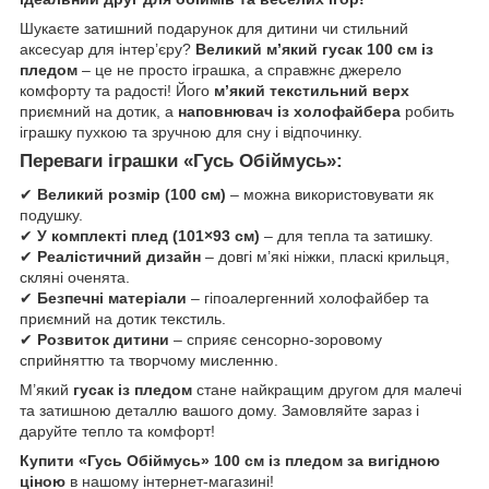
Шукаєте затишний подарунок для дитини чи стильний
аксесуар для інтер’єру?
Великий м’який гусак 100 см із
пледом
– це не просто іграшка, а справжнє джерело
комфорту та радості! Його
м’який текстильний верх
приємний на дотик, а
наповнювач із холофайбера
робить
іграшку пухкою та зручною для сну і відпочинку.
Переваги іграшки «Гусь Обіймусь»:
✔
Великий розмір (100 см)
– можна використовувати як
подушку.
✔
У комплекті плед (101×93 см)
– для тепла та затишку.
✔
Реалістичний дизайн
– довгі м’які ніжки, пласкі крильця,
скляні оченята.
✔
Безпечні матеріали
– гіпоалергенний холофайбер та
приємний на дотик текстиль.
✔
Розвиток дитини
– сприяє сенсорно-зоровому
сприйняттю та творчому мисленню.
М’який
гусак із пледом
стане найкращим другом для малечі
та затишною деталлю вашого дому. Замовляйте зараз і
даруйте тепло та комфорт!
Купити «Гусь Обіймусь» 100 см із пледом за вигідною
ціною
в нашому інтернет-магазині!