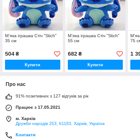
М'яка іграшка Стіч "Stich"
М'яка іграшка Стіч "Stich"
М'як
35 см
55 см
75 с
504
682
1 3
₴
₴
Купити
Купити
Про нас
91% позитивних з 127 відгуків за рік
Працює з 17.05.2021
м. Харків
Дружби народів 253, 61183, Харків, Україна
Контакти