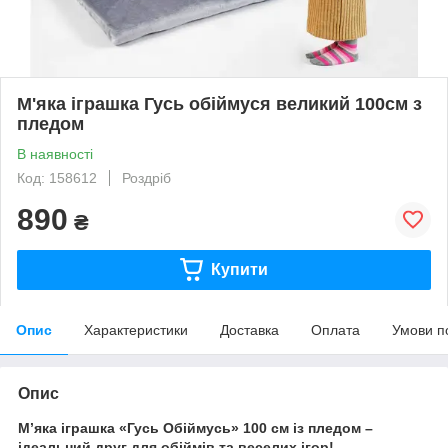
М'яка іграшка Гусь обіймуся великий 100см з
пледом
В наявності
Код: 158612
Роздріб
890
₴
Купити
Опис
Характеристики
Доставка
Оплата
Умови п
Опис
М’яка іграшка «Гусь Обіймусь» 100 см із пледом –
ідеальний друг для обіймів та веселих ігор!