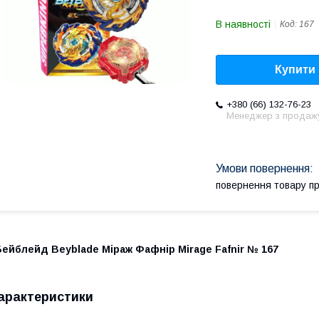
В наявності
Код:
167
Купити
+380 (66) 132-76-23
Менеджер з продаж
повернення товару п
ейблейд Beyblade Міраж Фафнір Mirage Fafnir № 167
арактеристики