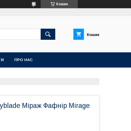
Кошик
Кошик
ТИ
ПРО НАС
yblade Міраж Фафнір Mirage