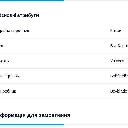
Основні атрибути
раїна виробник
Китай
ік
Від 3-х р
тать
Унісекс
ип іграшки
Бейблей
иробник
Beyblade
нформація для замовлення