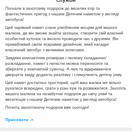
Погнали в захопливу подорож до веселих ігор та
фантастичних пригод з нашим Дитячим наметом у вигляді
автобуса!
Цей чарівний намет стане улюбленим місцем для вашого
малюка, де він зможе знайти затишок, створити свій власний
особистий куточок та весело проводити час з друзями. Він
привабливий своїм яскравим дизайном, який нагадує
класичний автобус з великими колесами.
Завдяки компактним розмірам і легкому складанню/
розкладанню, намет з легкістю можна переносити та
зберігати у компактній сумочці. А люк та відкриваючіся
дверцята ззаду додають реалізму і стимулюють дитячу уяву.
Цей намет достатньо просторий, щоб ваш малюк міг вільно
рухатися всередині, грати у різні ігри та розважатися. Захопіть
вашого малюка на незабутню подорож до світу уяви та
веселощів з нашим Дитячим наметом у вигляді автобуса!
Почніть захоплюючу подорож вже сьогодні!
Приховати