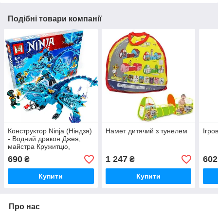
Подібні товари компанії
Конструктор Ninja (Ніндзя)
Намет дитячий з тунелем
Ігро
- Водний дракон Джея,
майстра Кружитцю,
синього Ніндзяго /
690
1 247
602
₴
₴
Дитячий великий ігровий
набір Ninjago для хл
Купити
Купити
Про нас