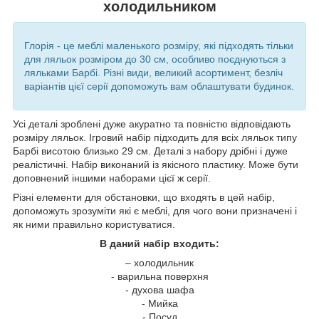
холодильником
Глорія - це меблі маленького розміру, які підходять тільки
для ляльок розміром до 30 см, особливо поєднуються з
ляльками Барбі. Різні види, великий асортимент, безліч
варіантів цієї серії допоможуть вам облаштувати будинок.
Усі деталі зроблені дуже акуратно та повністю відповідають
розміру ляльок. Ігровий набір підходить для всіх ляльок типу
Барбі висотою близько 29 см. Деталі з набору дрібні і дуже
реалістичні. Набір виконаний із якісного пластику. Може бути
доповнений іншими наборами цієї ж серії.
Різні елементи для обстановки, що входять в цей набір,
допоможуть зрозуміти які є меблі, для чого вони призначені і
як ними правильно користуватися.
В даний набір входить:
– холодильник
- варильна поверхня
- духова шафа
- Мийка
- Посуд