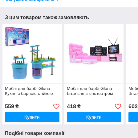
З цим товаром також замовляють
Меблі для барбі Gloria
Меблі для барбі Gloria
Мебл
Кухня з барною стійкою
Вітальня з кінотеатром
Віта
559
418
602
₴
₴
Купити
Купити
Подібні товари компанії