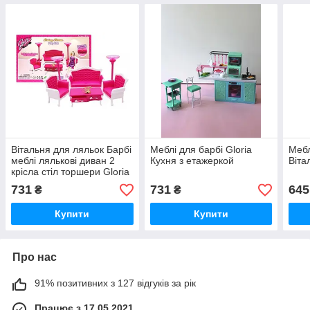
Вітальня для ляльок Барбі
Меблі для барбі Gloria
Мебл
меблі лялькові диван 2
Кухня з етажеркой
Віта
крісла стіл торшери Gloria
731
731
645
₴
₴
Купити
Купити
Про нас
91% позитивних з 127 відгуків за рік
Працює з 17.05.2021