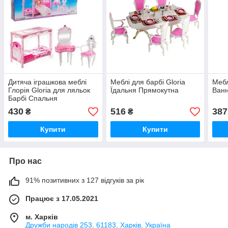
Дитяча іграшкова меблі
Меблі для барбі Gloria
Мебл
Глорія Gloria для ляльок
Їдальня Прямокутна
Ванн
Барбі Спальня
430
516
387
₴
₴
Купити
Купити
Про нас
91% позитивних з 127 відгуків за рік
Працює з 17.05.2021
м. Харків
Дружби народів 253, 61183, Харків, Україна