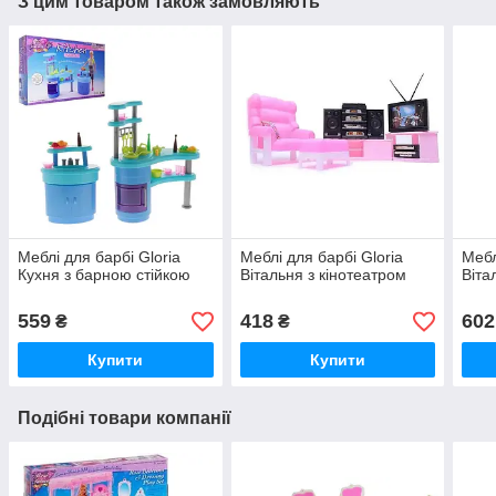
З цим товаром також замовляють
Меблі для барбі Gloria
Меблі для барбі Gloria
Мебл
Кухня з барною стійкою
Вітальня з кінотеатром
Віта
559
418
602
₴
₴
Купити
Купити
Подібні товари компанії