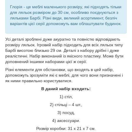
Глорія - це меблі маленького розміру, які підходять тільки
для ляльок розміром до 30 см, особливо поєднуються з
ляльками Барбі. Різні види, великий асортимент, безліч
варіантів цієї серії допоможуть вам облаштувати будинок.
Усі деталі зроблені дуже акуратно та повністю відповідають
розміру ляльок. Ігровий набір підходить для всіх ляльок типу
Барбі висотою близько 29 см. Деталі з набору дрібні і дуже
реалістичні. Набір виконаний із якісного пластику. Може бути
доповнений іншими наборами цієї ж серії.
Різні елементи для обстановки, що входять в цей набір,
допоможуть зрозуміти які є меблі, для чого вони призначені і
як ними правильно користуватися.
В даний набір входить:
1) стіл,
2) стільці – 4 шт.,
3) посуд,
4) аксессуари.
Розмір коробки: 31 х 21 х 7 см.