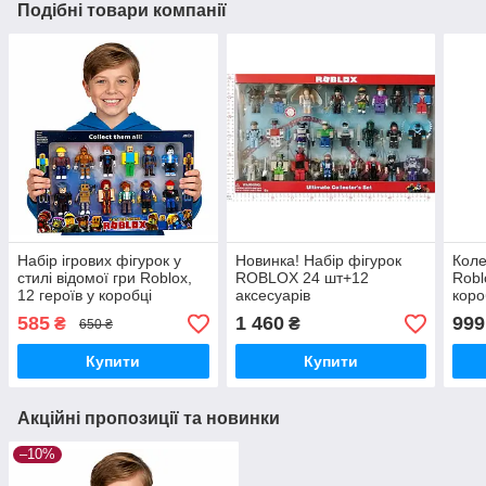
Подібні товари компанії
Набір ігрових фігурок у
Новинка! Набір фігурок
Коле
стилі відомої гри Roblox,
ROBLOX 24 шт+12
Robl
12 героїв у коробці
аксесуарів
коро
(висота 6.5 см)
585
1 460
999
₴
₴
650 ₴
Купити
Купити
Акційні пропозиції та новинки
–10%