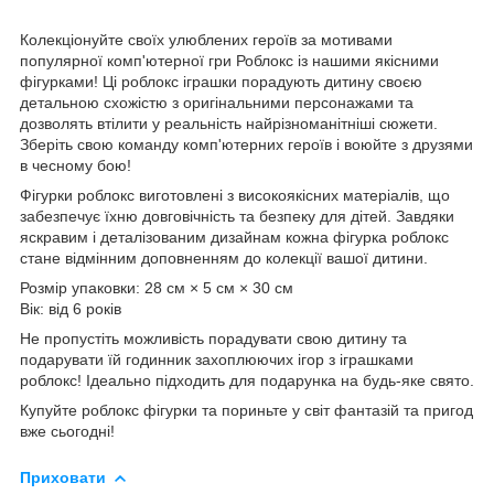
Колекціонуйте своїх улюблених героїв за мотивами
популярної комп'ютерної гри Роблокс із нашими якісними
фігурками! Ці роблокс іграшки порадують дитину своєю
детальною схожістю з оригінальними персонажами та
дозволять втілити у реальність найрізноманітніші сюжети.
Зберіть свою команду комп'ютерних героїв і воюйте з друзями
в чесному бою!
Фігурки роблокс виготовлені з високоякісних матеріалів, що
забезпечує їхню довговічність та безпеку для дітей. Завдяки
яскравим і деталізованим дизайнам кожна фігурка роблокс
стане відмінним доповненням до колекції вашої дитини.
Розмір упаковки: 28 см × 5 см × 30 см
Вік: від 6 років
Не пропустіть можливість порадувати свою дитину та
подарувати їй годинник захоплюючих ігор з іграшками
роблокс! Ідеально підходить для подарунка на будь-яке свято.
Купуйте роблокс фігурки та пориньте у світ фантазій та пригод
вже сьогодні!
Приховати